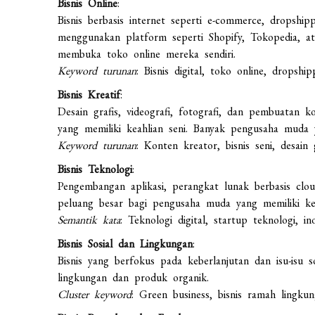
Bisnis Online
:
Bisnis berbasis internet seperti e-commerce, dropship
menggunakan platform seperti Shopify, Tokopedia, 
membuka toko online mereka sendiri.
Keyword turunan
: Bisnis digital, toko online, dropship
Bisnis Kreatif
:
Desain grafis, videografi, fotografi, dan pembuatan 
yang memiliki keahlian seni. Banyak pengusaha muda 
Keyword turunan
: Konten kreator, bisnis seni, desain g
Bisnis Teknologi
:
Pengembangan aplikasi, perangkat lunak berbasis cloud
peluang besar bagi pengusaha muda yang memiliki kea
Semantik kata
: Teknologi digital, startup teknologi, i
Bisnis Sosial dan Lingkungan
:
Bisnis yang berfokus pada keberlanjutan dan isu-isu s
lingkungan dan produk organik.
Cluster keyword
: Green business, bisnis ramah lingku