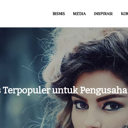
BISNIS
MEDIA
INSPIRASI
KO
com
s Terpopuler untuk Pengusah