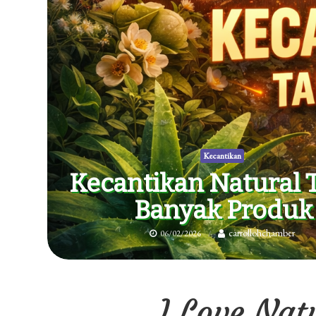
Kecantikan
Kecantikan Natural 
Banyak Produk
carrollohchamber
06/02/2026
I Love Nat