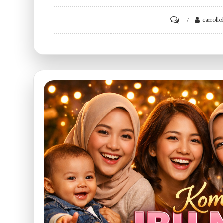
on
carroll
Kecantikan
Natural
Tanpa
Banyak
Produk