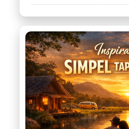
Komunitas
Ibu
Muda
Supportive
Banget