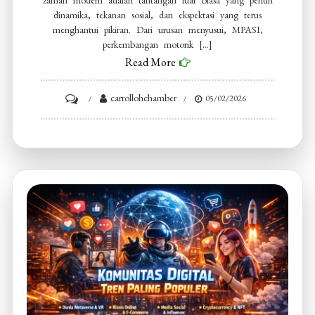
zaman modern adalah tantangan luar biasa yang penuh
dinamika, tekanan sosial, dan ekspektasi yang terus
menghantui pikiran. Dari urusan menyusui, MPASI,
perkembangan motorik […]
Read More
on
carrollohchamber
05/02/2026
Komunitas
Ibu
Muda
Supportive
Banget