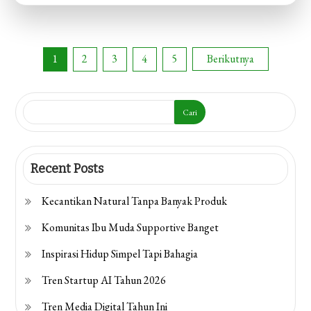
dengan
Tujuan
Paginasi
1
2
3
4
5
Berikutnya
pos
Cari
Recent Posts
Kecantikan Natural Tanpa Banyak Produk
Komunitas Ibu Muda Supportive Banget
Inspirasi Hidup Simpel Tapi Bahagia
Tren Startup AI Tahun 2026
Tren Media Digital Tahun Ini