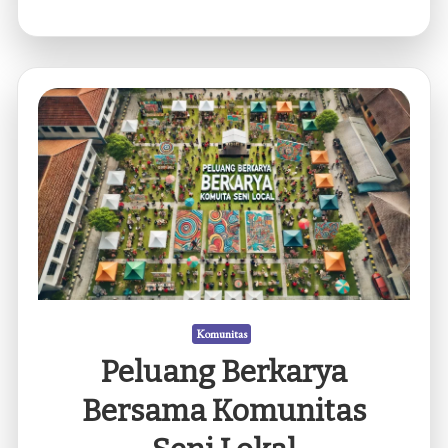
Bergabung
dengan
Komunitas
Sepeda
Komunitas
Peluang Berkarya
Bersama Komunitas