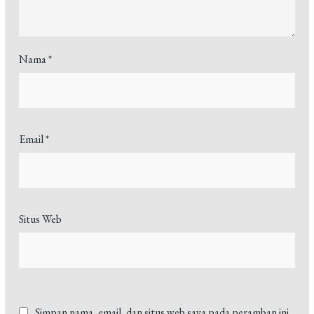
Nama
*
Email
*
Situs Web
Simpan nama, email, dan situs web saya pada peramban ini