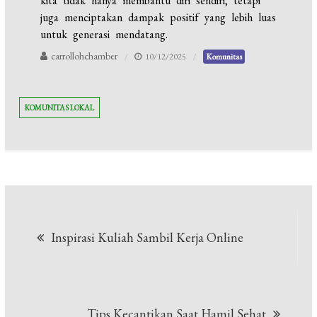
kita tidak hanya membantu diri sendiri, tetapi
juga menciptakan dampak positif yang lebih luas
untuk generasi mendatang.
carrollohchamber
10/12/2025
Komunitas
KOMUNITAS LOKAL
Navigasi
Inspirasi Kuliah Sambil Kerja Online
pos
Tips Kecantikan Saat Hamil Sehat