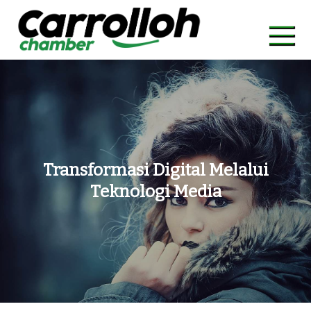
Skip
to
content
carrollohchamber.com
Kolaborasi untuk Komunitas yang Lebih Kuat
Transformasi Digital Melalui
Teknologi Media