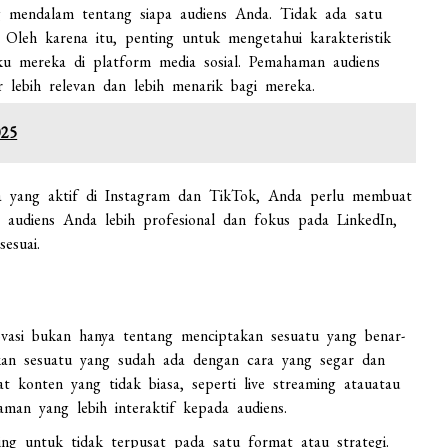
 mendalam tentang siapa audiens Anda. Tidak ada satu
Oleh karena itu, penting untuk mengetahui karakteristik
aku mereka di platform media sosial. Pemahaman audiens
lebih relevan dan lebih menarik bagi mereka.
025
uda yang aktif di Instagram dan TikTok, Anda perlu membuat
ka audiens Anda lebih profesional dan fokus pada LinkedIn,
sesuai.
ovasi bukan hanya tentang menciptakan sesuatu yang benar-
kan sesuatu yang sudah ada dengan cara yang segar dan
 konten yang tidak biasa, seperti live streaming
atau
atau
an yang lebih interaktif kepada audiens.
ing untuk tidak terpusat pada satu format atau strategi.