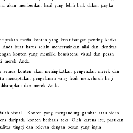
ana akan memberikan hasil yang lebih baik dalam jangka
nciptakan
media
konten
yang kreatif
sangat penting ketika
Anda buat harus selalu mencerminkan nilai dan identitas
ngan konten yang memiliki konsistensi visual dan pesan
ri merek Anda.
lam semua konten akan meningkatkan pengenalan merek dan
u menciptakan pengalaman yang lebih menyeluruh bagi
diharapkan dari merek Anda.
adalah visual . Konten yang mengandung gambar atau video
ens daripada konten berbasis teks. Oleh karena itu, pastikan
alitas tinggi dan relevan dengan pesan yang ingin