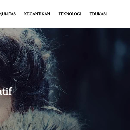
MUNITAS
KECANTIKAN
TEKNOLOGI
EDUKASI
tif