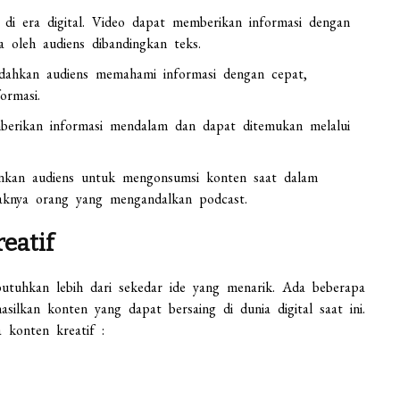
 di era digital. Video dapat memberikan informasi dengan
a oleh audiens dibandingkan teks.
ahkan audiens memahami informasi dengan cepat,
ormasi.
erikan informasi mendalam dan dapat ditemukan melalui
kan audiens untuk mengonsumsi konten saat dalam
yaknya orang yang mengandalkan podcast.
eatif
tuhkan lebih dari sekedar ide yang menarik. Ada beberapa
ilkan konten yang dapat bersaing di dunia digital saat ini.
 konten kreatif :