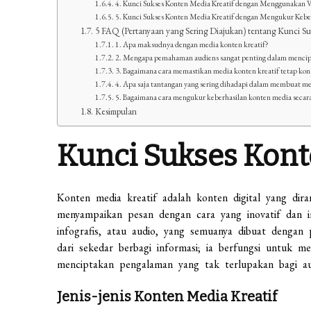
4. Kunci Sukses Konten Media Kreatif dengan Menggunakan V
5. Kunci Sukses Konten Media Kreatif dengan Mengukur Kebe
5 FAQ (Pertanyaan yang Sering Diajukan) tentang Kunci Su
1. Apa maksudnya dengan media konten kreatif?
2. Mengapa pemahaman audiens sangat penting dalam mencipt
3. Bagaimana cara memastikan media konten kreatif tetap ko
4. Apa saja tantangan yang sering dihadapi dalam membuat me
5. Bagaimana cara mengukur keberhasilan konten media secara
Kesimpulan
Kunci Sukses Kont
Konten media kreatif adalah konten digital
yang
dir
menyampaikan pesan dengan cara yang inovatif dan im
infografis, atau audio, yang semuanya dibuat dengan
dari sekedar berbagi informasi; ia berfungsi untuk m
menciptakan pengalaman yang tak terlupakan bagi au
Jenis-jenis Konten Media Kreatif