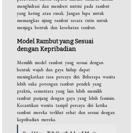
menghidrasi dan memberi nutrisi pada rambut
yang kering atau rusak. Jangan lupa untuk
memangkas ujung rambut secara rutin untuk
menjaga bentuk dan kesehatan rambut.
Model Rambut yang Sesuai
dengan Kepribadian
Memilih model rambut yang sesuai dengan
bentuk wajah dan gaya hidup dapat
meningkatkan rasa percaya diri. Beberapa wanita
lebih suka potongan rambut pendek yang
praktis, sementara yang lain lebih memilih
rambut panjang dengan gaya yang lebih feminin.
Kecantikan wanita tampil percaya diri ketika
rambut mereka terlihat sehat dan sesuai dengan
kepribadian mereka.