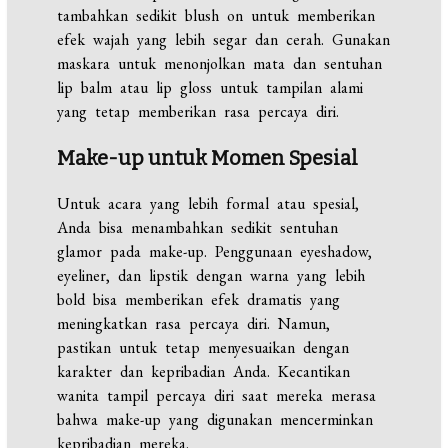
tambahkan sedikit blush on untuk memberikan
efek wajah yang lebih segar dan cerah. Gunakan
maskara untuk menonjolkan mata dan sentuhan
lip balm atau lip gloss untuk tampilan alami
yang tetap memberikan rasa percaya diri.
Make-up untuk Momen Spesial
Untuk acara yang lebih formal atau spesial,
Anda bisa menambahkan sedikit sentuhan
glamor pada make-up. Penggunaan eyeshadow,
eyeliner, dan lipstik dengan warna yang lebih
bold bisa memberikan efek dramatis yang
meningkatkan rasa percaya diri. Namun,
pastikan untuk tetap menyesuaikan dengan
karakter dan kepribadian Anda. Kecantikan
wanita tampil percaya diri saat mereka merasa
bahwa make-up yang digunakan mencerminkan
kepribadian mereka.