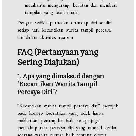
membantu mengurangi kerutan dan memberi
tampilan yang lebih muda.
Dengan sedikit perhatian terhadap diri sendiri
setiap hari, kecantikan wanita tampil percaya
diri dalam aktivitas apapun
FAQ (Pertanyaan yang
Sering Diajukan)
1. Apa yang dimaksud dengan
“Kecantikan Wanita Tampil
Percaya Diri”?
“Kecantikan wanita tampil percaya diri” merujuk
pada konsep kecantikan yang tidak hanya
melibatkan penampilan fisik, tetapi juga
mencakup rasa percaya diri yang muncul ketika
seorang wanita merasa baik tentang dirinya