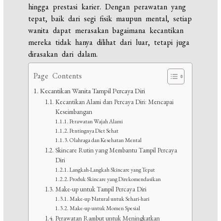
hingga prestasi karier. Dengan perawatan yang
tepat, baik dari segi fisik maupun mental, setiap
wanita dapat merasakan bagaimana kecantikan
mereka tidak hanya dilihat dari luar, tetapi juga
dirasakan dari dalam.
Page Contents
Kecantikan Wanita Tampil Percaya Diri
Kecantikan Alami dan Percaya Diri: Mencapai
Keseimbangan
Perawatan Wajah Alami
Pentingnya Diet Sehat
Olahraga dan Kesehatan Mental
Skincare Rutin yang Membantu Tampil Percaya
Diri
Langkah-Langkah Skincare yang Tepat
Produk Skincare yang Direkomendasikan
Make-up untuk Tampil Percaya Diri
Make-up Natural untuk Sehari-hari
Make-up untuk Momen Spesial
Perawatan Rambut untuk Meningkatkan