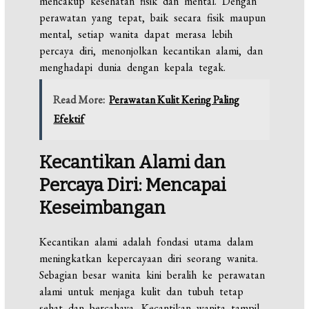
mencakup kesehatan fisik dan mental. Dengan
perawatan yang tepat, baik secara fisik maupun
mental, setiap wanita dapat merasa lebih
percaya diri, menonjolkan kecantikan alami, dan
menghadapi dunia dengan kepala tegak.
Read More:
Perawatan Kulit Kering Paling
Efektif
Kecantikan Alami dan
Percaya Diri: Mencapai
Keseimbangan
Kecantikan alami adalah fondasi utama dalam
meningkatkan kepercayaan diri seorang wanita.
Sebagian besar wanita kini beralih ke perawatan
alami untuk menjaga kulit dan tubuh tetap
sehat dan bercahaya. Kecantikan wanita tampil