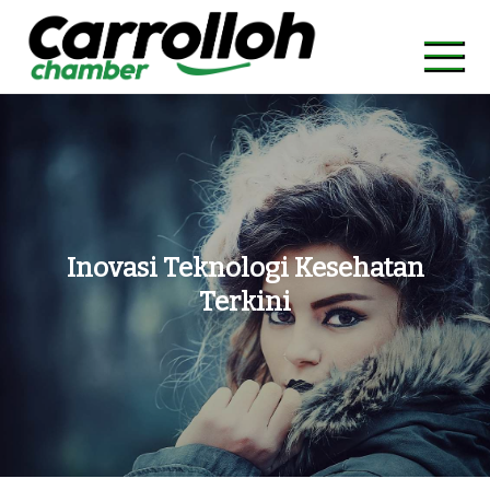
Skip
to
content
carrollohchamber.com
Kolaborasi untuk Komunitas yang Lebih Kuat
Inovasi Teknologi Kesehatan
Terkini