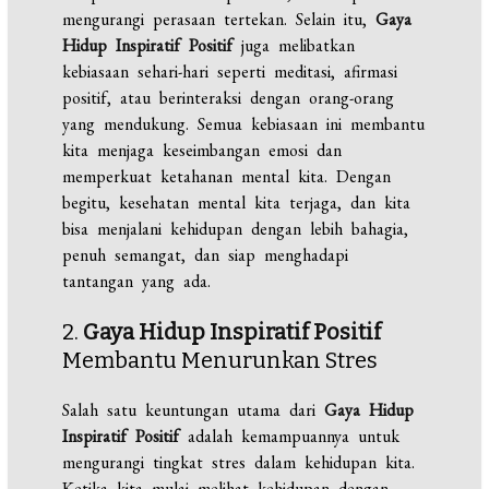
mengurangi perasaan tertekan. Selain itu,
Gaya
Hidup Inspiratif Positif
juga melibatkan
kebiasaan sehari-hari seperti meditasi, afirmasi
positif, atau berinteraksi dengan orang-orang
yang mendukung. Semua kebiasaan ini membantu
kita menjaga keseimbangan emosi dan
memperkuat ketahanan mental kita. Dengan
begitu, kesehatan mental kita terjaga, dan kita
bisa menjalani kehidupan dengan lebih bahagia,
penuh semangat, dan siap menghadapi
tantangan yang ada.
2.
Gaya Hidup Inspiratif Positif
Membantu Menurunkan Stres
Salah satu keuntungan utama dari
Gaya Hidup
Inspiratif Positif
adalah kemampuannya untuk
mengurangi tingkat stres dalam kehidupan kita.
Ketika kita mulai melihat kehidupan dengan