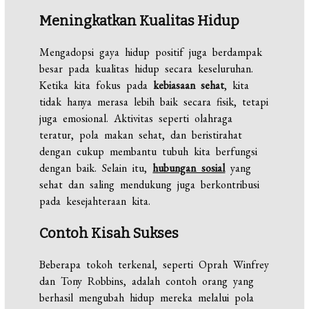
Meningkatkan Kualitas Hidup
Mengadopsi gaya hidup positif juga berdampak
besar pada kualitas hidup secara keseluruhan.
Ketika kita fokus pada
kebiasaan sehat
, kita
tidak hanya merasa lebih baik secara fisik, tetapi
juga emosional. Aktivitas seperti olahraga
teratur, pola makan sehat, dan beristirahat
dengan cukup membantu tubuh kita berfungsi
dengan baik. Selain itu,
hubungan sosial
yang
sehat dan saling mendukung juga berkontribusi
pada kesejahteraan kita.
Contoh Kisah Sukses
Beberapa tokoh terkenal, seperti Oprah Winfrey
dan Tony Robbins, adalah contoh orang yang
berhasil mengubah hidup mereka melalui pola