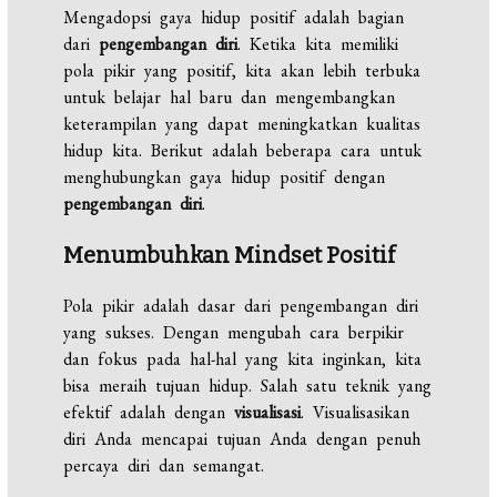
Mengadopsi gaya hidup positif adalah bagian
dari
pengembangan diri
. Ketika kita memiliki
pola pikir yang positif, kita akan lebih terbuka
untuk belajar hal baru dan mengembangkan
keterampilan yang dapat meningkatkan kualitas
hidup kita. Berikut adalah beberapa cara untuk
menghubungkan gaya hidup positif dengan
pengembangan diri
.
Menumbuhkan Mindset Positif
Pola pikir adalah dasar dari pengembangan diri
yang sukses. Dengan mengubah cara berpikir
dan fokus pada hal-hal yang kita inginkan, kita
bisa meraih tujuan hidup. Salah satu teknik yang
efektif adalah dengan
visualisasi
. Visualisasikan
diri Anda mencapai tujuan Anda dengan penuh
percaya diri dan semangat.