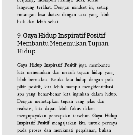
langsung terlihat. Dengan mindset ini, setiap
rintangan bisa diatasi dengan cara yang lebih
baik dan lebih sehat.
9.
Gaya Hidup Inspiratif Positif
Membantu Menemukan Tujuan
Hidup
Gaya Hidup Inspiratif Positif
juga membantu
kita menemukan dan meraih tujuan hidup yang
lebih bermakna. Ketika kita hidup dengan pola
pikir positif, kita lebih mampu mengidentifikasi
apa yang benar-benar kita inginkan dalam hidup.
Dengan menetapkan tujuan yang jelas dan
realistis, kita dapat lebih fokus dalam
mengupayakan pencapaian tersebut.
Gaya Hidup
Inspiratif Positif
mengajarkan kita untuk percaya
pada proses dan menikmati perjalanan, bukan