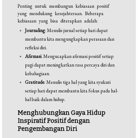
Penting untuk membangun kebiasaan positif
yang mendukung kesejahteraan. Beberapa
kebiasaan yang bisa diterapkan adalah:
Journaling
: Menulis jurnal setiap hari dapat
membantu kita mengungkapkan perasaan dan
refleksi diri.
Afirmasi
: Mengucapkan afirmasi positif setiap
pagi dapat meningkatkan rasa percaya diri dan
kebahagiaan.
Gratitude
: Menulis tiga hal yang kita syukuri
setiap hari dapat membantu kita fokus pada hal-
hal baik dalam hidup.
Menghubungkan Gaya Hidup
Inspiratif Positif dengan
Pengembangan Diri