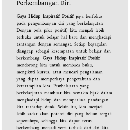
Perkembangan Diri
Gaya Hidup Inspiratif Positif
juga berfokus
pada pengembangan diri yang berkelanjutan.
Dengan pola pikir positif, kita menjadi lebih
terbuka untuk belajar hal baru dan menghadapi
tantangan dengan semangat. Setiap kegagalan
dianggap sebagai kesempatan untuk belajar dan
berkembang.
Gaya Hidup Inspiratif Positif
mendorong kita untuk membaca buku,
mengikuti kursus, atau mencari pengalaman
yang dapat memperkaya pengetahuan dan
keterampilan kita. Pembelajaran yang
berkelanjutan membuat kita semakin bijak dalam
menghadapi hidup dan memperluas pandangan
kita terhadap dunia. Selain itu, kita menjadi
lebih sadar akan potensi diri yang belum tergali
sepenuhnya, sehingga kita dapat terus
berkembang menjadi versi terbaik dari diri kita.