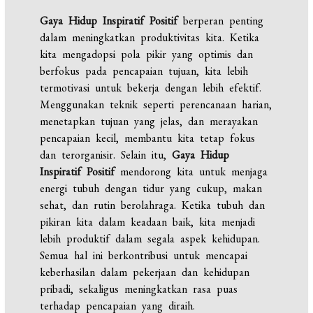
Gaya Hidup Inspiratif Positif
berperan penting
dalam meningkatkan produktivitas kita. Ketika
kita mengadopsi pola pikir yang optimis dan
berfokus pada pencapaian tujuan, kita lebih
termotivasi untuk bekerja dengan lebih efektif.
Menggunakan teknik seperti perencanaan harian,
menetapkan tujuan yang jelas, dan merayakan
pencapaian kecil, membantu kita tetap fokus
dan terorganisir. Selain itu,
Gaya Hidup
Inspiratif Positif
mendorong kita untuk menjaga
energi tubuh dengan tidur yang cukup, makan
sehat, dan rutin berolahraga. Ketika tubuh dan
pikiran kita dalam keadaan baik, kita menjadi
lebih produktif dalam segala aspek kehidupan.
Semua hal ini berkontribusi untuk mencapai
keberhasilan dalam pekerjaan dan kehidupan
pribadi, sekaligus meningkatkan rasa puas
terhadap pencapaian yang diraih.