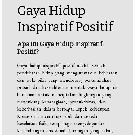
Gaya Hidup
Inspiratif Positif
Apa Itu Gaya Hidup Inspiratif
Positif?
Gaya hidup inspiratif positif
adalah sebuah
pendekatan hidup yang mengutamakan kebiasaan
dan pola pikir yang mendorong pertumbuhan
pribadi dan kesejahteraan mental. Gaya hidup ini
bertujuan untuk menciptakan lingkungan yang
mendukung kebahagiaan, produktivitas, dan
keberhasilan dalam berbagai aspek kehidupan.
Konsep ini mencakup lebih dari sekedar
kesehatan fisik
, tetapi juga mengedepankan
keseimbangan emosional, hubungan yang sehat,