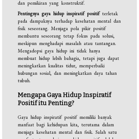
dan pemikiran yang konstruktif.
Pentingnya gaya hidup inspiratif positif
terletak
pada dampaknya terhadap kesehatan mental dan
fisik seseorang. Menjaga pola pikir positif
membantu seseorang tetap fokus pada solusi,
meskipun menghadapi masalah atau tantangan.
Mengadopsi gaya hidup ini tidak hanya
membuat hidup lebih bahagia, tetapi juga dapat
meningkatkan kualitas tidur, memperbaiki
hubungan sosial, dan meningkatkan daya tahan
tubuh.
Mengapa Gaya Hidup Inspiratif
Positif itu Penting?
Gaya hidup inspiratif positif memiliki banyak
manfaat bagi kehidupan kita, terutama dalam
menjaga kesehatan mental dan fisik. Salah satu