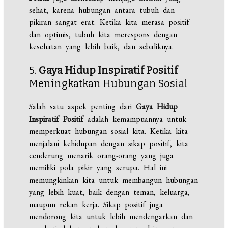
sehat, karena hubungan antara tubuh dan
pikiran sangat erat. Ketika kita merasa positif
dan optimis, tubuh kita merespons dengan
kesehatan yang lebih baik, dan sebaliknya.
5.
Gaya Hidup Inspiratif Positif
Meningkatkan Hubungan Sosial
Salah satu aspek penting dari
Gaya Hidup
Inspiratif Positif
adalah kemampuannya untuk
memperkuat hubungan sosial kita. Ketika kita
menjalani kehidupan dengan sikap positif, kita
cenderung menarik orang-orang yang juga
memiliki pola pikir yang serupa. Hal ini
memungkinkan kita untuk membangun hubungan
yang lebih kuat, baik dengan teman, keluarga,
maupun rekan kerja. Sikap positif juga
mendorong kita untuk lebih mendengarkan dan