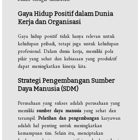
Gaya Hidup Positif dalam Dunia
Kerja dan Organisasi
Gaya hidup positif tidak hanya relevan untuk
kehidupan pribadi, tetapi juga untuk kehidupan
profesional. Dalam dunia kerja, memiliki pola
pikir yang sehat dan kebiasaan yang produktif
dapat meningkatkan kinerja kita.
Strategi Pengembangan Sumber
Daya Manusia (SDM)
Perusahaan yang sukses adalah perusahaan yang
memiliki
sumber daya manusia
yang sehat dan
terampil.
Pelatihan dan pengembangan
karyawan
adalah hal penting untuk meningkatkan
kemampuan tim. Selain itu, menciptakan