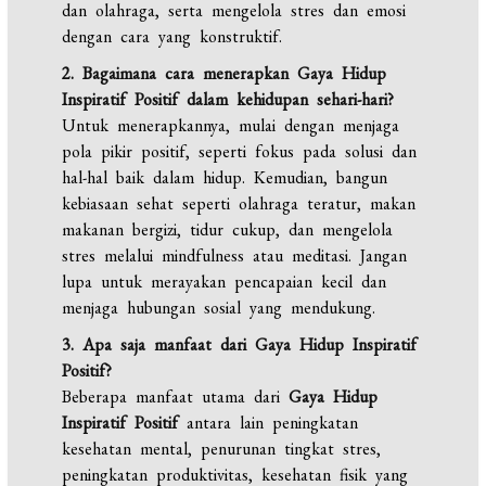
dan olahraga, serta mengelola stres dan emosi
dengan cara yang konstruktif.
2. Bagaimana cara menerapkan Gaya Hidup
Inspiratif Positif dalam kehidupan sehari-hari?
Untuk menerapkannya, mulai dengan menjaga
pola pikir positif, seperti fokus pada solusi dan
hal-hal baik dalam hidup. Kemudian, bangun
kebiasaan sehat seperti olahraga teratur, makan
makanan bergizi, tidur cukup, dan mengelola
stres melalui mindfulness atau meditasi. Jangan
lupa untuk merayakan pencapaian kecil dan
menjaga hubungan sosial yang mendukung.
3. Apa saja manfaat dari Gaya Hidup Inspiratif
Positif?
Beberapa manfaat utama dari
Gaya Hidup
Inspiratif Positif
antara lain peningkatan
kesehatan mental, penurunan tingkat stres,
peningkatan produktivitas, kesehatan fisik yang