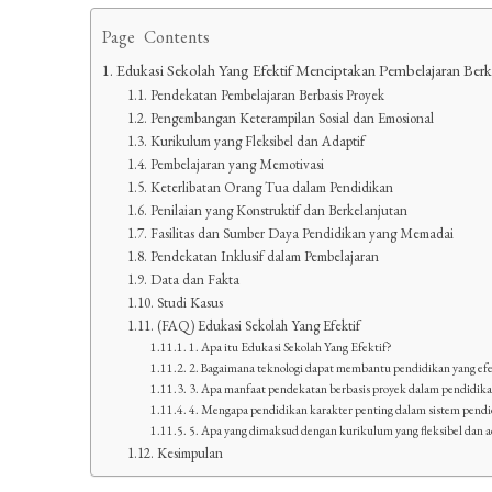
Page Contents
Edukasi Sekolah Yang Efektif Menciptakan Pembelajaran Berk
Pendekatan Pembelajaran Berbasis Proyek
Pengembangan Keterampilan Sosial dan Emosional
Kurikulum yang Fleksibel dan Adaptif
Pembelajaran yang Memotivasi
Keterlibatan Orang Tua dalam Pendidikan
Penilaian yang Konstruktif dan Berkelanjutan
Fasilitas dan Sumber Daya Pendidikan yang Memadai
Pendekatan Inklusif dalam Pembelajaran
Data dan Fakta
Studi Kasus
(FAQ) Edukasi Sekolah Yang Efektif
1. Apa itu Edukasi Sekolah Yang Efektif?
2. Bagaimana teknologi dapat membantu pendidikan yang efe
3. Apa manfaat pendekatan berbasis proyek dalam pendidik
4. Mengapa pendidikan karakter penting dalam sistem pend
5. Apa yang dimaksud dengan kurikulum yang fleksibel dan a
Kesimpulan