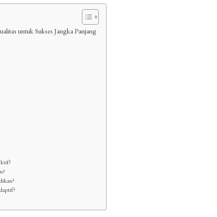
ualitas untuk Sukses Jangka Panjang
ktif?
an?
idikan?
daptif?