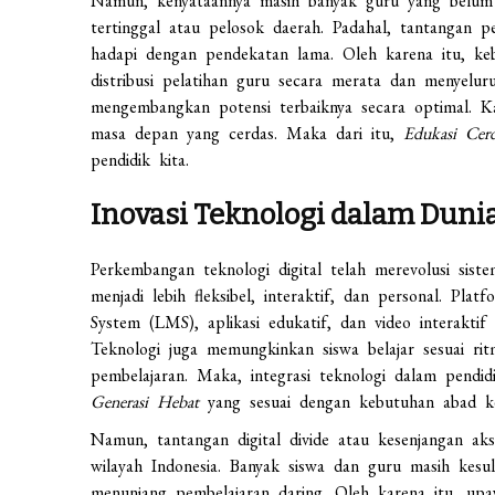
Namun, kenyataannya masih banyak guru yang belum 
tertinggal atau pelosok daerah. Padahal, tantangan 
hadapi dengan pendekatan lama. Oleh karena itu, keb
distribusi pelatihan guru secara merata dan menyel
mengembangkan potensi terbaiknya secara optimal. Ka
masa depan yang cerdas. Maka dari itu,
Edukasi Cer
pendidik kita.
Inovasi Teknologi dalam Duni
Perkembangan teknologi digital telah merevolusi sist
menjadi lebih fleksibel, interaktif, dan personal. Pl
System (LMS), aplikasi edukatif, dan video interaktif
Teknologi juga memungkinkan siswa belajar sesuai rit
pembelajaran. Maka, integrasi teknologi dalam pendi
Generasi Hebat
yang sesuai dengan kebutuhan abad ke
Namun, tantangan digital divide atau kesenjangan ak
wilayah Indonesia. Banyak siswa dan guru masih kesu
menunjang pembelajaran daring. Oleh karena itu, upay