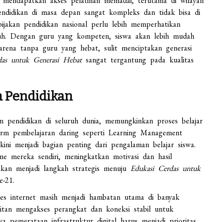
mendapatkan akses pelatihan memadai, terutama di wilayah
pendidikan di masa depan sangat kompleks dan tidak bisa di
ijakan pendidikan nasional perlu lebih memperhatikan
uruh. Dengan guru yang kompeten, siswa akan lebih mudah
rena tanpa guru yang hebat, sulit menciptakan generasi
das untuk Generasi Hebat
sangat tergantung pada kualitas
a Pendidikan
em pendidikan di seluruh dunia, memungkinkan proses belajar
atform pembelajaran daring seperti Learning Management
 kini menjadi bagian penting dari pengalaman belajar siswa.
me mereka sendiri, meningkatkan motivasi dan hasil
dikan menjadi langkah strategis menuju
Edukasi Cerdas untuk
-21.
ses internet masih menjadi hambatan utama di banyak
litan mengakses perangkat dan koneksi stabil untuk
a pemerataan infrastruktur digital harus menjadi prioritas