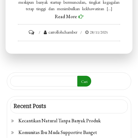
meskipun banyak startup bermunculan, tingkat kegagalan
tetap tinggi dan menimbulkan kekhawatiran […]
Read More
on
carrollohchamber
28/11/2025
Kegagalan
Startup
yang
Sering
Terjadi
Cari
Recent Posts
Kecantikan Natural Tanpa Banyak Produk
Komunitas Ibu Muda Supportive Banget